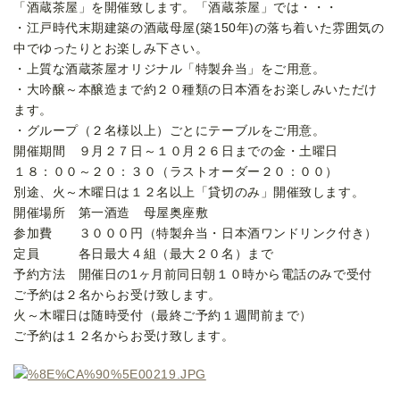
「酒蔵茶屋」を開催致します。「酒蔵茶屋」では・・・
・江戸時代末期建築の酒蔵母屋(築150年)の落ち着いた雰囲気の
中でゆったりとお楽しみ下さい。
・上質な酒蔵茶屋オリジナル「特製弁当」をご用意。
・大吟醸～本醸造まで約２０種類の日本酒をお楽しみいただけ
ます。
・グループ（２名様以上）ごとにテーブルをご用意。
開催期間 ９月２７日～１０月２６日までの金・土曜日
１８：００～２０：３０（ラストオーダー２０：００）
別途、火～木曜日は１２名以上「貸切のみ」開催致します。
開催場所 第一酒造 母屋奥座敷
参加費 ３０００円（特製弁当・日本酒ワンドリンク付き）
定員 各日最大４組（最大２０名）まで
予約方法 開催日の1ヶ月前同日朝１０時から電話のみで受付
ご予約は２名からお受け致します。
火～木曜日は随時受付（最終ご予約１週間前まで）
ご予約は１２名からお受け致します。